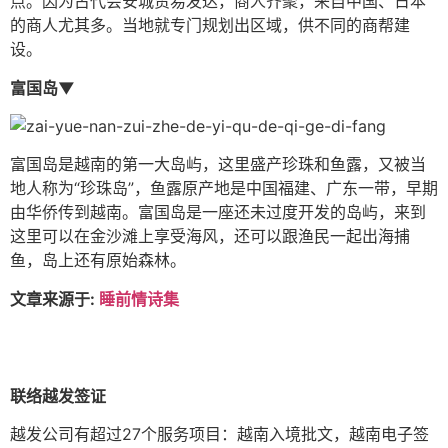
点。因为古代会安城贸易发达，商人齐聚，来自中国、日本
的商人尤其多。当地就专门规划出区域，供不同的商帮建
设。
富国岛▼
富国岛是越南的第一大岛屿，这里盛产珍珠和鱼露，又被当
地人称为“珍珠岛”，鱼露原产地是中国福建、广东一带，早期
由华侨传到越南。富国岛是一座还未过度开发的岛屿，来到
这里可以在金沙滩上享受海风，还可以跟渔民一起出海捕
鱼，岛上还有原始森林。
文章来源于:
睡前情诗集
联络越发签证
越发公司有超过27个服务项目：越南入境批文，越南电子签