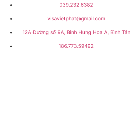
039.232.6382
visavietphat@gmail.com
12A Đường số 9A, Bình Hưng Hoa A, Bình Tân
186.773.59492