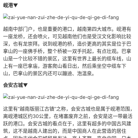
岘港▼
越南中部门户，也是重要的港口，越南第四大城市。岘港有
一座龙桥，还会喷火，可见越南他们也是受汉文化影响比较
深，也有龙崇拜。说到岘港的桥，造价更高的其实是位于巴
拿山的一座佛手桥，整个桥被一双手托起，有点壮观。巴拿
山是一个比较不错的景区，这里有世界上最长的缆车线，山
上有一座巴拿庙，游客爬山看日出，然后乘坐空中缆车下
山，巴拿山的景区内还可以蹦迪、泡温泉。
会安古城▼
这里有“越南版丽江古镇”之称，会安古城也是属于岘港范围，
离岘港城区约30公里，在堵塞废弃之前，会安是这一带最活
跃的港口。会安古城的看点在于，这里有超多的中国古风建
筑，这不是越南人建出的，而是中国商人在此营造的居住