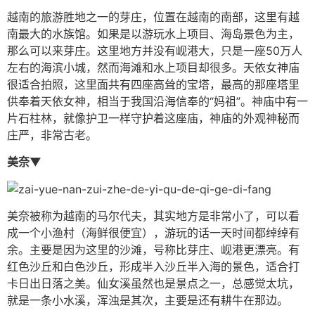
越南的旅游胜地之一的芽庄，位置在越南的南部，这里有越
南最大的水族馆。如果是以游玩水上项目、海岛景色为主，
那么可以来芽庄。这里地方并没有岘港大，只是一座50万人
左右的海滨小城，然而海滩和水上项目却很多。天依女神庙
很适合拍照，这里面共有四座高耸的宝塔，最高的那座塔里
供奉着天依女神，相当于我国沿海信奉的“妈祖”。神庙中有一
片石柱林，就像护卫一样守护着这座庙，神庙的外观神秘而
庄严，非常古老。
美奈▼
美奈被称为越南的马尔代夫，其实地方是非常小了，可以看
成一个小渔村（海鲜很便宜），游玩的话一天时间都绰绰有
余。主要是因为这里的沙滩，号称比芽庄、岘港更漂亮。有
红色沙丘和白色沙丘，形成半入沙丘半入海的景色，适合打
卡日出日落之美。仙女溪虽然也是景点之一，总感觉太坑，
就是一条小水溪，浑浊是其次，主要是还有耕牛在那边。