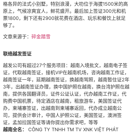
格各异的法式小别墅，特别浪漫，大叻位于海拔1500米的高
原上，气候凉爽宜人，鲜花盛开。最后加上签证300元和机
票1800，剩下还有2900就花费在酒店、玩乐和餐饮上就足
够了。
文章来源于：
碎金踏雪
联络越发签证
越发公司有超过27个服务项目：越南入境批文，越南电子签
证，代取越南签证，接机VIP在越南机场，咨询越南工作证，
越南签证一年，延期越南签证，换越南驾照，越南暂住证2年
3年，出越南签证办理，换中国护照在越南，换台湾护照在越
南，提供各国翻译员，证件公证认证，代办越南工作证，代
购费中国机票，待定酒店在越南，租旅游车，美国签证代
办，柬埔寨签证，出越南到柬埔寨返回，代办成立越南公
司，提供会计审计，中国人护照公证，美国签证，澳洲签
证，孟加拉国签证等请你提出你需求吧，等等
越南全名：
CÔNG TY TNHH TM TV XNK VIỆT PHÁT