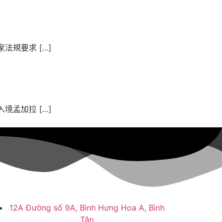
規要求 […]
孟加拉 […]
12A Đường số 9A, Bình Hưng Hoa A, Bình
Tân