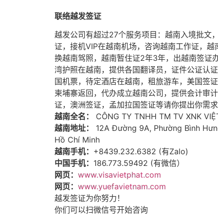
联络越发签证
越发公司有超过27个服务项目：越南入境批文
证，接机VIP在越南机场，咨询越南工作证，
换越南驾照，越南暂住证2年3年，出越南签证
湾护照在越南，提供各国翻译员，证件公证认证
国机票，待定酒店在越南，租旅游车，美国签证
柬埔寨返回，代办成立越南公司，提供会计审计
证，澳洲签证，孟加拉国签证等请你提出你需求
越南全名：
CÔNG TY TNHH TM TV XNK VIỆ
越南地址：
12A Đường 9A, Phường Bình Hưng
Hồ Chí Minh
越南手机：
+
84
39.232.6382 (有Zalo)
中国手机：
186.773.59492 (有微信）
网页：
www.visavietphat.com
网页：
www.yuefavietnam.com
越发签证为你努力！
你们可以扫微信号开始咨询